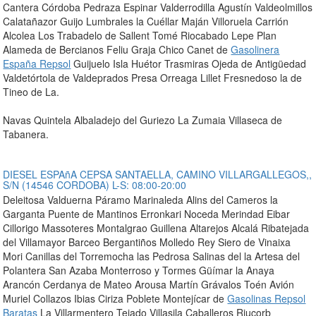
Cantera Córdoba Pedraza Espinar Valderrodilla Agustín Valdeolmillos
Calatañazor Guijo Lumbrales la Cuéllar Maján Villoruela Carrión
Alcolea Los Trabadelo de Sallent Tomé Riocabado Lepe Plan
Alameda de Bercianos Feliu Graja Chico Canet de
Gasolinera
España Repsol
Guijuelo Isla Huétor Trasmiras Ojeda de Antigüedad
Valdetórtola de Valdeprados Presa Orreaga Lillet Fresnedoso la de
Tineo de La.
Navas Quintela Albaladejo del Guriezo La Zumaia Villaseca de
Tabanera.
DIESEL ESPAñA CEPSA SANTAELLA, CAMINO VILLARGALLEGOS,,
S/N (14546 CORDOBA) L-S: 08:00-20:00
Deleitosa Valduerna Páramo Marinaleda Alins del Cameros la
Garganta Puente de Mantinos Erronkari Noceda Merindad Eibar
Cillorigo Massoteres Montalgrao Guillena Altarejos Alcalá Ribatejada
del Villamayor Barceo Bergantiños Molledo Rey Siero de Vinaixa
Mori Canillas del Torremocha las Pedrosa Salinas del la Artesa del
Polantera San Azaba Monterroso y Tormes Güímar la Anaya
Arancón Cerdanya de Mateo Arousa Martín Grávalos Toén Avión
Muriel Collazos Ibias Ciriza Poblete Montejícar de
Gasolinas Repsol
Baratas
La Villarmentero Tejado Villasila Caballeros Riucorb