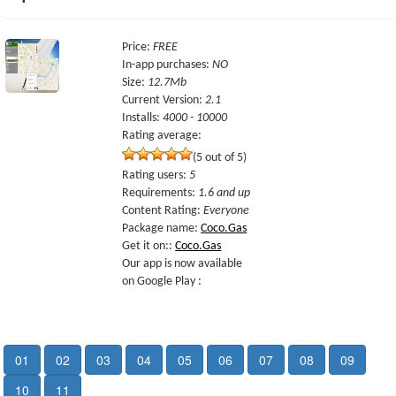
Price
:
FREE
In-app purchases
:
NO
Size
:
12.7Mb
Current Version
:
2.1
Installs
:
4000 - 10000
Rating average:
(5 out of 5)
Rating users
:
5
Requirements
:
1.6 and up
Content Rating
:
Everyone
Package name
:
Coco.Gas
Get it on:
:
Coco.Gas
Our app is now available
on Google Play :
01
02
03
04
05
06
07
08
09
10
11