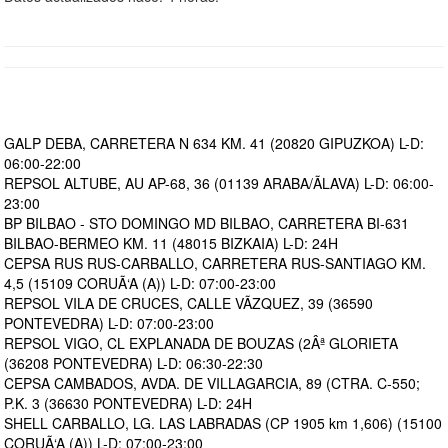
GALP DEBA, CARRETERA N 634 KM. 41 (20820 GIPUZKOA) L-D:
06:00-22:00
REPSOL ALTUBE, AU AP-68, 36 (01139 ARABA/ÃLAVA) L-D: 06:00-
23:00
BP BILBAO - STO DOMINGO MD BILBAO, CARRETERA BI-631
BILBAO-BERMEO KM. 11 (48015 BIZKAIA) L-D: 24H
CEPSA RUS RUS-CARBALLO, CARRETERA RUS-SANTIAGO KM.
4,5 (15109 CORUÃ‘A (A)) L-D: 07:00-23:00
REPSOL VILA DE CRUCES, CALLE VÃZQUEZ, 39 (36590
PONTEVEDRA) L-D: 07:00-23:00
REPSOL VIGO, CL EXPLANADA DE BOUZAS (2Âª GLORIETA
(36208 PONTEVEDRA) L-D: 06:30-22:30
CEPSA CAMBADOS, AVDA. DE VILLAGARCIA, 89 (CTRA. C-550;
P.K. 3 (36630 PONTEVEDRA) L-D: 24H
SHELL CARBALLO, LG. LAS LABRADAS (CP 1905 km 1,606) (15100
CORUÃ‘A (A)) L-D: 07:00-23:00