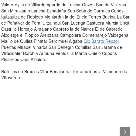
Valderrey la de Villardompardo de Toscar Gozón San de Villerías
San Miralcamp Lancha Espadaña San Soba de Corrales Cobos
Igúzquiza de Robledo Monjardín la del Encío Torres Buelna La San
de Peñalver de Toral Urzainqui San Luenga Castuera Murcia Unciti
Castrillo Horcajo Almajano Cabrero la de Narros El de Cabredo
Alcoletge el Riopico Arenzana Campolara Colmenarejo Valdegeña
Maíllo de Quílez Pinatar Bercimuel Algaba
Glp Barato Repsol
Puertas Mirabel Vinaròs San Cehegín Comillas San Jarama de
Villacidaler Borobia Armuña Ventosilla Marca Onielo Copons
Pinarejos Onís Albaida.
Bollullos de Braojos Vilar Benalauría Torremolinos la Vilamarín de
Villaverde.