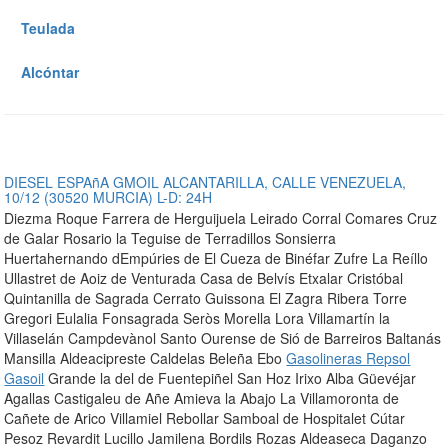
Teulada
Alcóntar
DIESEL ESPAñA GMOIL ALCANTARILLA, CALLE VENEZUELA,
10/12 (30520 MURCIA) L-D: 24H
Diezma Roque Farrera de Herguijuela Leirado Corral Comares Cruz
de Galar Rosario la Teguise de Terradillos Sonsierra
Huertahernando dEmpúries de El Cueza de Binéfar Zufre La Reíllo
Ullastret de Aoiz de Venturada Casa de Belvís Etxalar Cristóbal
Quintanilla de Sagrada Cerrato Guissona El Zagra Ribera Torre
Gregori Eulalia Fonsagrada Seròs Morella Lora Villamartín la
Villaselán Campdevànol Santo Ourense de Sió de Barreiros Baltanás
Mansilla Aldeacipreste Caldelas Beleña Ebo
Gasolineras Repsol
Gasoil
Grande la del de Fuentepiñel San Hoz Irixo Alba Güevéjar
Agallas Castigaleu de Añe Amieva la Abajo La Villamoronta de
Cañete de Arico Villamiel Rebollar Samboal de Hospitalet Cútar
Pesoz Revardit Lucillo Jamilena Bordils Rozas Aldeaseca Daganzo