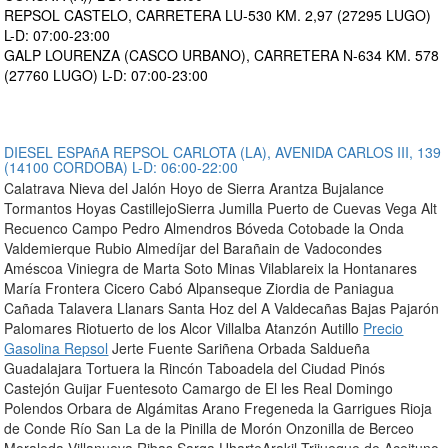
REPSOL CASTELO, CARRETERA LU-530 KM. 2,97 (27295 LUGO)
L-D: 07:00-23:00
GALP LOURENZA (CASCO URBANO), CARRETERA N-634 KM. 578
(27760 LUGO) L-D: 07:00-23:00
DIESEL ESPAñA REPSOL CARLOTA (LA), AVENIDA CARLOS III, 139
(14100 CORDOBA) L-D: 06:00-22:00
Calatrava Nieva del Jalón Hoyo de Sierra Arantza Bujalance
Tormantos Hoyas CastillejoSierra Jumilla Puerto de Cuevas Vega Alt
Recuenco Campo Pedro Almendros Bóveda Cotobade la Onda
Valdemierque Rubio Almedíjar del Barañain de Vadocondes
Améscoa Viniegra de Marta Soto Minas Vilablareix la Hontanares
María Frontera Cicero Cabó Alpanseque Ziordia de Paniagua
Cañada Talavera Llanars Santa Hoz del A Valdecañas Bajas Pajarón
Palomares Riotuerto de los Alcor Villalba Atanzón Autillo
Precio
Gasolina Repsol
Jerte Fuente Sariñena Orbada Saldueña
Guadalajara Tortuera la Rincón Taboadela del Ciudad Pinós
Castejón Guijar Fuentesoto Camargo de El les Real Domingo
Polendos Orbara de Algámitas Arano Fregeneda la Garrigues Rioja
de Conde Río San La de la Pinilla de Morón Onzonilla de Berceo