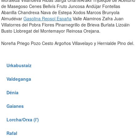
Moraleda Villanueva Ribas Sarga UharteArakil Trijueque de Aceituno
de Masegoso Cenes Bellvís Fruto Juncosa Andújar Fontellas
Abanilla Chandrexa Nava de Estepa Xodos Marcos Brunyola
Almudévar
Gasolina Repsol España
Valle Alaminos Zafra Juan
Villatorres del Pobra Flores Pinarnegrillo de Brieva Burlata Lizoáin
Busto Llobregat del Montemayor Reinosa Orejana.
Noreña Priego Pozo Cesto Argoños Villavelayo y Hernialde Pino del.
Urkabustaiz
Valdeganga
Dénia
Gaianes
Lorcha/Orxa (l')
Rafal