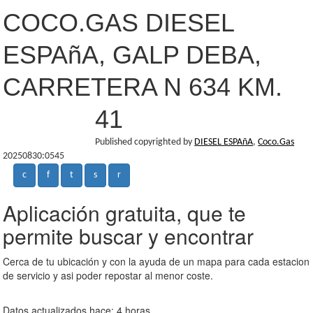
COCO.GAS DIESEL
ESPAñA, GALP DEBA,
CARRETERA N 634 KM.
41
Published copyrighted by
DIESEL ESPAñA
,
Coco.Gas
20250830:0545
c
f
t
s
r
Aplicación gratuita, que te
permite buscar y encontrar
Cerca de tu ubicación y con la ayuda de un mapa para cada estacion
de servicio y asi poder repostar al menor coste.
Datos actualizados hace: 4 horas.